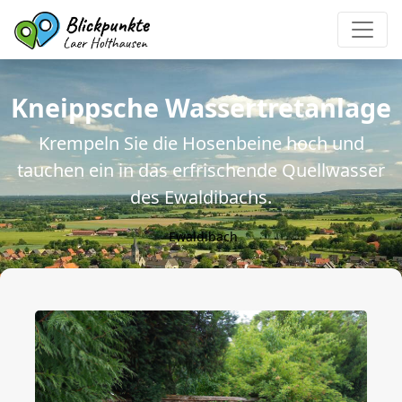
Kneippsche Wassertretanlage
Krempeln Sie die Hosenbeine hoch und
tauchen ein in das erfrischende Quellwasser
des Ewaldibachs.
Ewaldibach