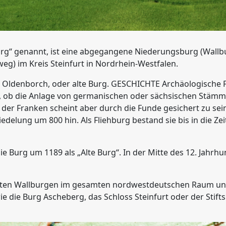
org“ genannt, ist eine abgegangene Niederungsburg (Wallb
eg) im Kreis Steinfurt in Nordrhein-Westfalen.
 Oldenborch, oder alte Burg. GESCHICHTE Archäologische F
t, ob die Anlage von germanischen oder sächsischen Stämme
der Franken scheint aber durch die Funde gesichert zu sei
elung um 800 hin. Als Fliehburg bestand sie bis in die Ze
ie Burg um 1189 als „Alte Burg“. In der Mitte des 12. Jahrh
sten Wallburgen im gesamten nordwestdeutschen Raum un
die Burg Ascheberg, das Schloss Steinfurt oder der Stift